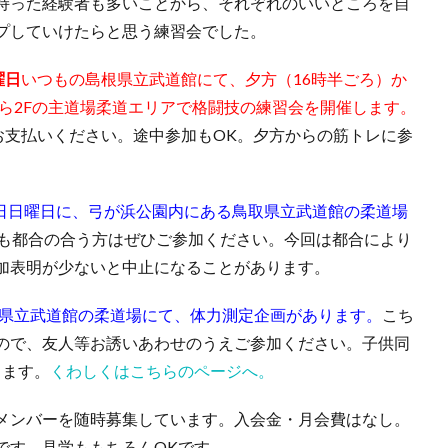
持った経験者も多いことから、それぞれのいいところを自
プしていけたらと思う練習会でした。
曜日
いつもの島根県立武道館にて、夕方（16時半ごろ）か
から2Fの主道場柔道エリアで格闘技の練習会を開催します。
お支払いください。途中参加もOK。夕方からの筋トレに参
10日日曜日に、弓が浜公園内にある鳥取県立武道館の柔道場
も都合の合う方はぜひご参加ください。今回は都合により
加表明が少ないと中止になることがあります。
取県立武道館の柔道場にて、体力測定企画があります。
こち
ので、友人等お誘いあわせのうえご参加ください。子供同
ります。
くわしくはこちらのページへ。
メンバーを随時募集しています。入会金・月会費はなし。
です。見学ももちろんOKです。