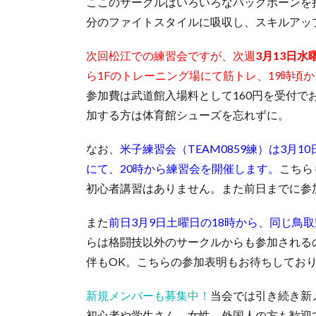
ここのサークルはいろいろなバッグボーンを
分のファイトスタイルに吸収し、スキルアッ
次回松江での練習会ですが、次週
3月13
日水
ら1Fのトレーニング場にて筋トレ、19時頃
参加費は武道館入場料として160円を受付で
加する方は体育館シューズを忘れずに。
なお、
米子練習会（TEAM0859練）は3月
にて、20時から練習会を開催します。
こちら
初心者講習はありません。また前日までに参
また
前日3月9日土曜日の18時から、同じ鳥
らは格闘技以外のサークルからも参加される
伴もOK。こちらの参加表明もお待ちしてお
新規メンバーも募集中！
当会では引き続き新
初心者や学生さん、女性、外国人の方も歓迎