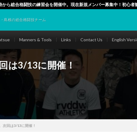
時から総合格闘技の練習会を開催中。現在新規メンバー募集中！初心者
催中）
取・島根の総合格闘技チーム
tsue
Manners & Tools
Links
Contact Us
English Vers
回は3/13に開催！
。次回は3/13に開催！