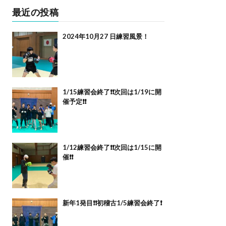
最近の投稿
2024年10月27 日練習風景！
1/15練習会終了❗️❗️次回は1/19に開
催予定❗️❗️
1/12練習会終了❗️❗️次回は1/15に開
催❗️❗️
新年1発目❗️❗️初稽古1/5練習会終了❗️