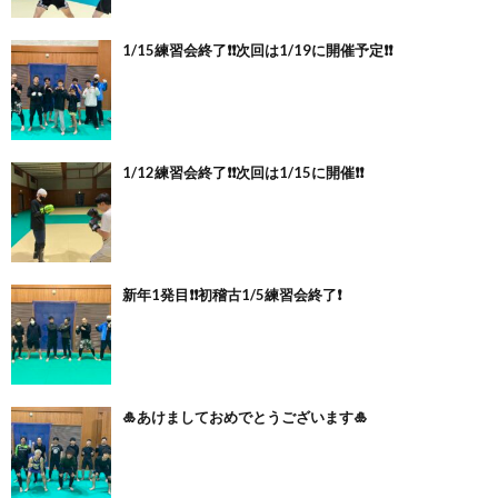
1/15練習会終了❗️❗️次回は1/19に開催予定❗️❗️
1/12練習会終了❗️❗️次回は1/15に開催❗️❗️
新年1発目❗️❗️初稽古1/5練習会終了❗️
🎍あけましておめでとうございます🎍