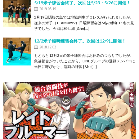
5/19米子練習会終了。次回は5/23・5/26に開催！
2019.05.19
5月19日隠岐の島では地域創生プロレスが行われましたが、
従来の米子（TEAM0859）日曜練習会は6名の参加+1名の見
学でした。今回は松江組 [&he[…]
12/2米子臨時練習会終了。次回は12/9に開催！
2018.12.02
もともと12月2日の米子練習会はお休みのつもりでしたが、
急遽都合がついたことから、LINEグループの登録メンバーに
当日に呼びかけ、臨時の練習 [&he[…]