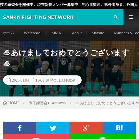
開催中。現在新規メンバー募集中！初心者歓迎。県外出身者、外国人もぜひ！（松江
SAN-IN FIGHTING NETWORK
ホーム
Welcome!
MMA?
About
Matsue
Manners & Too
🎍あけましておめでとうございます
🎍
2023.01.04
米子練習会TEAM0859
米子練習会TEAM0859
🎍あけましておめでとうございます🎍
HOME