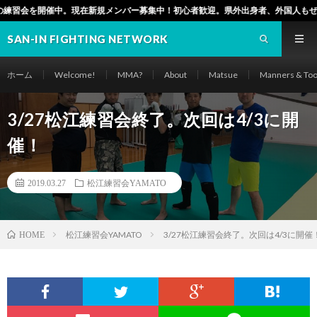
現在新規メンバー募集中！初心者歓迎。県外出身者、外国人もぜひ！（松江市でも毎
SAN-IN FIGHTING NETWORK
ホーム
Welcome!
MMA?
About
Matsue
Manners & Too
3/27松江練習会終了。次回は4/3に開
催！
2019.03.27
松江練習会YAMATO
松江練習会YAMATO
3/27松江練習会終了。次回は4/3に開催
HOME