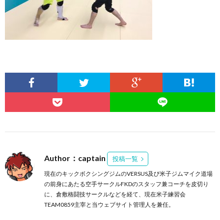
Author：captain
投稿一覧
現在のキックボクシングジムのVERSUS及び米子ジムマイク道場
の前身にあたる空手サークルFKDのスタッフ兼コーチを皮切り
に、倉敷格闘技サークルなどを経て、現在米子練習会
TEAM0859主宰と当ウェブサイト管理人を兼任。