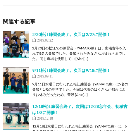
関連する記事
2/20松江練習会終了。次回は2/27に開催！
2019.02.22
2月20日の松江での練習会（YAMATO練）は、出稽古等を入
れて8名の参加でした。参加されたみなさんお疲れさまでし
た。 同じ道場を使用してい [&he[…]
9/11松江練習会終了。次回は9/18に開催！
2019.09.11
9月11日水曜日に行われた松江練習会（YAMATO練）は5名の
参加と1名の見学でした。今回は代表のはくさんが都合によ
りお休みだったため、普段 [&he[…]
12/18松江練習会終了。次回は12/28忘年会、初稽古
は1/8に開催！
2019.12.18
12月18日水曜日に行われた松江練習会（YAMATO練）は、6