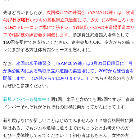
先ほど言いましたが、
次回松江での練習会（YAMATO練）は、次週
4月3
日水曜日
いつもの島根県立武道館にて、夕方（16時半ごろ）か
ら1Fのトレーニング場にて筋トレ、19時頃から2Fの主道場柔道エリ
アで格闘技の練習会を開催します。
参加費は武道館入場料として
160円を受付でお支払いください。途中参加もOK。夕方からの筋ト
レに参加する方は体育館シューズを忘れずに。
なお、
次回の米子練習会（TEAM0859練）は3月31日日曜日に、弓
が浜公園内にある鳥取県立武道館の柔道場にて、20時から練習会を
開催します。（19時からではありません。）
こちらも都合の合う方
はぜひご参加ください。
新規メンバーも募集中！
週1回、米子と含めても週2回ですが、参加
メンバーそれぞれがそれぞれの目標に向かってがんばってます。
新年度はなにか新しいことはじめてみませんか！？総合格闘技に興
味はある、でもジムや道場に通うまではちょっととお考え中の方、
ぜひ一度体験してみてください！！初心者はもちろん、女性の方、