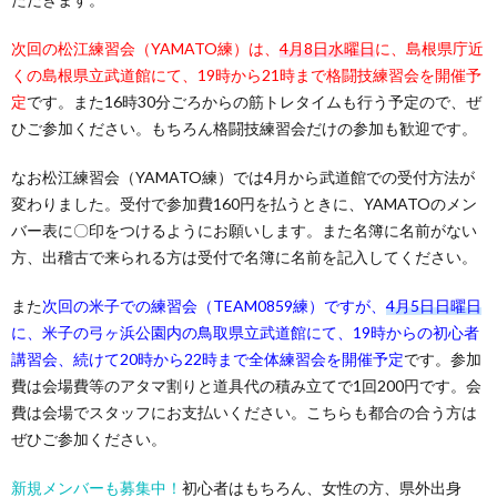
次回の松江練習会（YAMATO練）は、
4月8日水曜日
に、島根県庁近
くの島根県立武道館にて、19時から21時まで格闘技練習会を開催予
定
です。また16時30分ごろからの筋トレタイムも行う予定ので、ぜ
ひご参加ください。もちろん格闘技練習会だけの参加も歓迎です。
なお松江練習会（YAMATO練）では4月から武道館での受付方法が
変わりました。受付で参加費160円を払うときに、YAMATOのメン
バー表に〇印をつけるようにお願いします。また名簿に名前がない
方、出稽古で来られる方は受付で名簿に名前を記入してください。
また
次回の米子での練習会（TEAM0859練）ですが、
4月5日日曜日
に、米子の弓ヶ浜公園内の鳥取県立武道館にて、19時からの初心者
講習会、続けて20時から22時まで全体練習会を開催予定
です。参加
費は会場費等のアタマ割りと道具代の積み立てで1回200円です。会
費は会場でスタッフにお支払いください。こちらも都合の合う方は
ぜひご参加ください。
新規メンバーも募集中！
初心者はもちろん、女性の方、県外出身