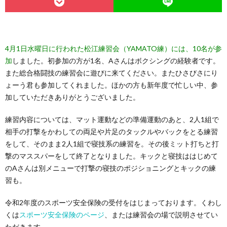
4月1日水曜日に行われた松江練習会（YAMATO練）には、10名が参
加
しました。初参加の方が1名、Aさんはボクシングの経験者です。
また総合格闘技の練習会に遊びに来てください。またひさびさにり
ょーう君も参加してくれました。ほかの方も新年度で忙しい中、参
加していただきありがとうございました。
練習内容については、マット運動などの準備運動のあと、2人1組で
相手の打撃をかわしての両足や片足のタックルやバックをとる練習
をして、そのまま2人1組で寝技系の練習を。その後ミット打ちと打
撃のマススパーをして終了となりました。キックと寝技ははじめて
のAさんは別メニューで打撃の寝技のポジショニングとキックの練
習も。
令和2年度のスポーツ安全保険の受付をはじまっております。くわし
くは
スポーツ安全保険のページ
、または練習会の場で説明させてい
ただきます。