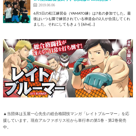
2019.06.06
6月5日の松江練習会（YAMATO練）は7名の参加でした。最
後はいつも隣で練習されている禅道会の2人が合流してくれ
ました。それにしてもきょう [&he[…]
▲当団体は玉屋一心先生の総合格闘技マンガ「レイトブルーマー」を応
援しています。現在アルファポリス社から単行本の第1巻・第2巻発売
中。