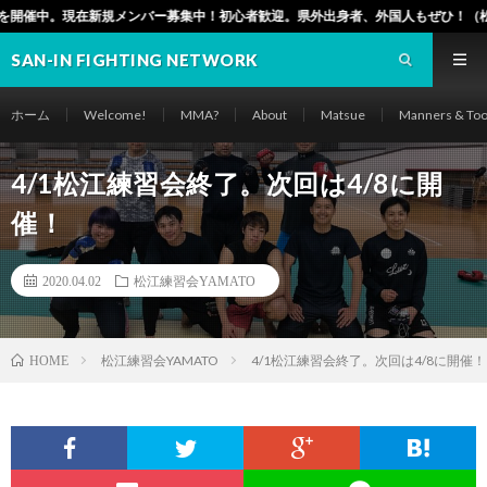
ー募集中！初心者歓迎。県外出身者、外国人もぜひ！（松江市でも毎週水曜日19時
SAN-IN FIGHTING NETWORK
ホーム
Welcome!
MMA?
About
Matsue
Manners & Too
4/1松江練習会終了。次回は4/8に開
催！
2020.04.02
松江練習会YAMATO
松江練習会YAMATO
4/1松江練習会終了。次回は4/8に開催！
HOME