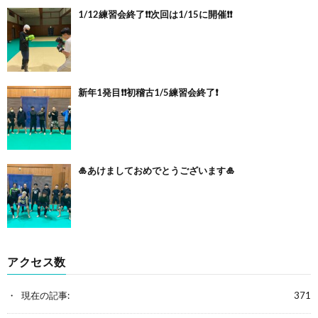
1/12練習会終了❗️❗️次回は1/15に開催❗️❗️
新年1発目❗️❗️初稽古1/5練習会終了❗️
🎍あけましておめでとうございます🎍
アクセス数
現在の記事:
371