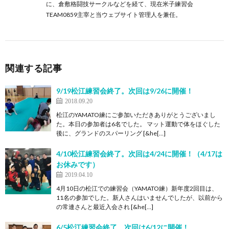
に、倉敷格闘技サークルなどを経て、現在米子練習会
TEAM0859主宰と当ウェブサイト管理人を兼任。
関連する記事
9/19松江練習会終了。次回は9/26に開催！
2018.09.20
松江のYAMATO練にご参加いただきありがとうございまし
た。本日の参加者は6名でした。 マット運動で体をほぐした
後に、グランドのスパーリング [&he[…]
4/10松江練習会終了。次回は4/24に開催！（4/17は
お休みです）
2019.04.10
4月10日の松江での練習会（YAMATO練）新年度2回目は、
11名の参加でした。新人さんはいませんでしたが、以前から
の常連さんと最近入会され [&he[…]
6/5松江練習会終了。次回は6/12に開催！