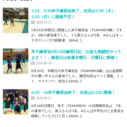
5/21、5/24米子練習会終了。次回は5/28（木）、
5/31（日）に開催予定！
2020.05.25
5月21日木曜日に開催した米子練習会（TEAM0859練）です
が、6名の参加者でした。うち新人さんが2名、Aさんはキッ
クボクシングの経験者、 [&he[…]
米子練習会8月13日練習日記「お盆も格闘技やって
ます！！」練習日は毎週木曜日・日曜日に開催！
2020.08.14
8月13日、木曜日の米子練習会（TEAM0859練）はお盆期間
中の暑い中９人の参加でした。 練習内容はマット運動、ミッ
ト、マススパー、総合ル [&he[…]
6/13・16米子練習会終了。次回は6/23に開催！
2019.06.15
6月16日日曜日、米子（TEAM0859）の日曜練習会は、7名
の参加でした。新人さんが1名。Aさんは中学生のとき柔道を
経験していただけと言っ [&he[…]