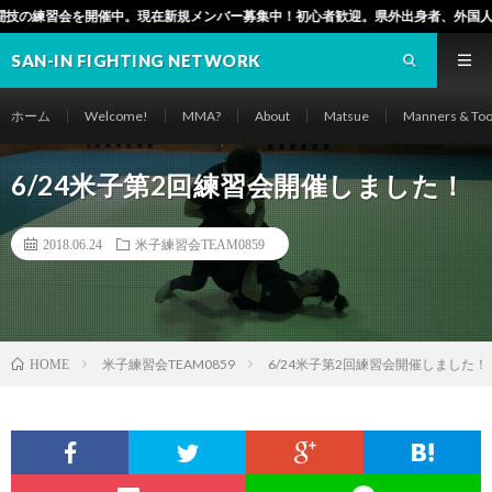
を開催中。現在新規メンバー募集中！初心者歓迎。県外出身者、外国人もぜひ！（松
SAN-IN FIGHTING NETWORK
ホーム
Welcome!
MMA?
About
Matsue
Manners & Too
6/24米子第2回練習会開催しました！
2018.06.24
米子練習会TEAM0859
米子練習会TEAM0859
6/24米子第2回練習会開催しました！
HOME