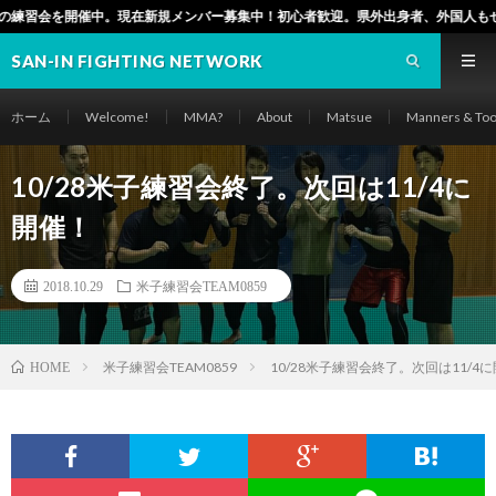
。現在新規メンバー募集中！初心者歓迎。県外出身者、外国人もぜひ！（松江市でも
SAN-IN FIGHTING NETWORK
ホーム
Welcome!
MMA?
About
Matsue
Manners & Too
10/28米子練習会終了。次回は11/4に
開催！
2018.10.29
米子練習会TEAM0859
米子練習会TEAM0859
10/28米子練習会終了。次回は11/4
HOME