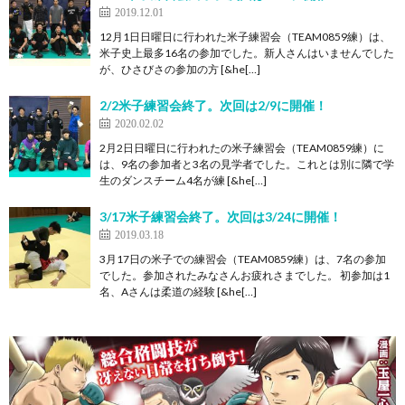
2019.12.01
12月1日日曜日に行われた米子練習会（TEAM0859練）は、
米子史上最多16名の参加でした。新人さんはいませんでした
が、ひさびさの参加の方 [&he[…]
2/2米子練習会終了。次回は2/9に開催！
2020.02.02
2月2日日曜日に行われたの米子練習会（TEAM0859練）に
は、9名の参加者と3名の見学者でした。これとは別に隣で学
生のダンスチーム4名が練 [&he[…]
3/17米子練習会終了。次回は3/24に開催！
2019.03.18
3月17日の米子での練習会（TEAM0859練）は、7名の参加
でした。参加されたみなさんお疲れさまでした。 初参加は1
名、Aさんは柔道の経験 [&he[…]