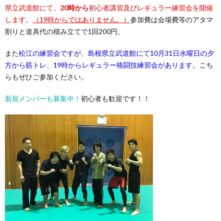
県立武道館にて、
20時から
初心者講習及びレギュラー練習会を開催
します。
（19時からではありません。）
参加費は会場費等のアタマ
割りと道具代の積み立てで1回200円。
また
松江の練習会ですが、島根県立武道館にて10月31日水曜日の夕
方から筋トレ、19時からレギュラー格闘技練習会があります。
こち
らもぜひご参加ください。
新規メンバーも募集中！
初心者も歓迎です！！