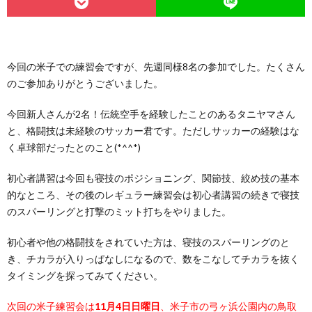
今回の米子での練習会ですが、先週同様8名の参加でした。たくさん
のご参加ありがとうございました。
今回新人さんが2名！伝統空手を経験したことのあるタニヤマさん
と、格闘技は未経験のサッカー君です。ただしサッカーの経験はな
く卓球部だったとのこと(*^^*)
初心者講習は今回も寝技のポジショニング、関節技、絞め技の基本
的なところ、その後のレギュラー練習会は初心者講習の続きで寝技
のスパーリングと打撃のミット打ちをやりました。
初心者や他の格闘技をされていた方は、寝技のスパーリングのと
き、チカラが入りっぱなしになるので、数をこなしてチカラを抜く
タイミングを探ってみてください。
次回の米子練習会は
11月4日日曜日
、米子市の弓ヶ浜公園内の鳥取