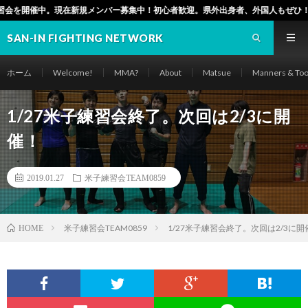
ンバー募集中！初心者歓迎。県外出身者、外国人もぜひ！（松江市でも毎週水曜日1
SAN-IN FIGHTING NETWORK
ホーム
Welcome!
MMA?
About
Matsue
Manners & Too
1/27米子練習会終了。次回は2/3に開
催！
2019.01.27
米子練習会TEAM0859
米子練習会TEAM0859
1/27米子練習会終了。次回は2/3に開
HOME