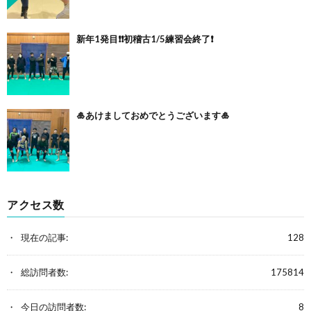
新年1発目❗️❗️初稽古1/5練習会終了❗️
🎍あけましておめでとうございます🎍
アクセス数
現在の記事:
128
総訪問者数:
175814
今日の訪問者数:
8