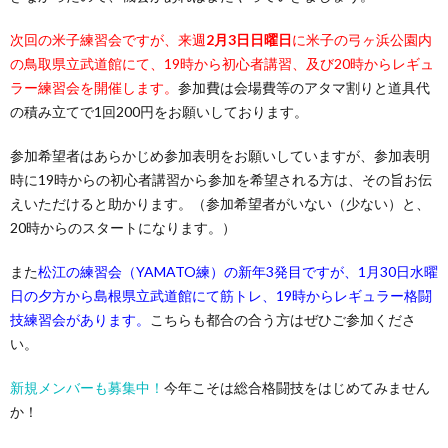
次回の米子練習会ですが、来週
2月3日日曜日
に米子の弓ヶ浜公園内
の鳥取県立武道館にて、19時から初心者講習、及び20時からレギュ
ラー練習会を開催します。
参加費は会場費等のアタマ割りと道具代
の積み立てで1回200円をお願いしております。
参加希望者はあらかじめ参加表明をお願いしていますが、参加表明
時に19時からの初心者講習から参加を希望される方は、その旨お伝
えいただけると助かります。（参加希望者がいない（少ない）と、
20時からのスタートになります。）
また
松江の練習会（YAMATO練）の新年3発目ですが、1月30日水曜
日の夕方から島根県立武道館にて筋トレ、19時からレギュラー格闘
技練習会があります。
こちらも都合の合う方はぜひご参加くださ
い。
新規メンバーも募集中！
今年こそは総合格闘技をはじめてみません
か！