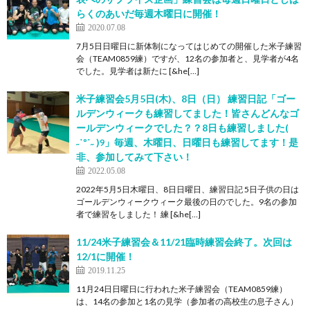
らくのあいだ毎週木曜日に開催！
2020.07.08
7月5日日曜日に新体制になってはじめての開催した米子練習
会（TEAM0859練）ですが、12名の参加者と、見学者が4名
でした。見学者は新たに [&he[…]
米子練習会5月5日(木)、8日（日） 練習日記「ゴー
ルデンウィークも練習してました！皆さんどんなゴ
ールデンウィークでした？？8日も練習しました(
˶˙º˙˶ )୨」毎週、木曜日、日曜日も練習してます！是
非、参加してみて下さい！
2022.05.08
2022年5月5日木曜日、8日日曜日、練習日記 5日子供の日は
ゴールデンウィークウィーク最後の日のでした。9名の参加
者で練習をしました！ 練 [&he[…]
11/24米子練習会＆11/21臨時練習会終了。次回は
12/1に開催！
2019.11.25
11月24日日曜日に行われた米子練習会（TEAM0859練）
は、14名の参加と1名の見学（参加者の高校生の息子さん）