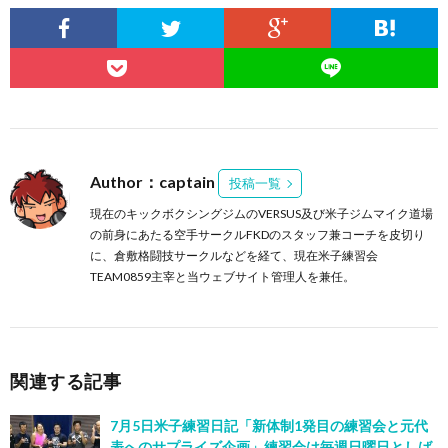
Author：captain
投稿一覧
現在のキックボクシングジムのVERSUS及び米子ジムマイク道場
の前身にあたる空手サークルFKDのスタッフ兼コーチを皮切り
に、倉敷格闘技サークルなどを経て、現在米子練習会
TEAM0859主宰と当ウェブサイト管理人を兼任。
関連する記事
7月5日米子練習日記「新体制1発目の練習会と元代
表へのサプライズ企画」練習会は毎週日曜日としば