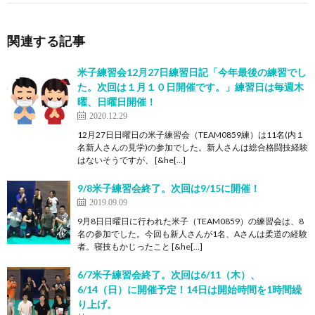
関連する記事
米子練習会12月27日練習日記「今年最後の練習でし
た。次回は１月１０日開催です。」練習日は毎週木
曜、日曜日開催！
2020.12.29
12月27日日曜日の米子練習会（TEAM0859練）は11名(内１
名新人さんの見学)の参加でした。新人さんは総合格闘技経験
はないそうですが、 [&he[…]
9/8米子練習会終了。次回は9/15に開催！
2019.09.09
9月8日日曜日に行われた米子（TEAM0859）の練習会は、8
名の参加でした。今回も新人さんが1名、Aさんは柔道の経験
者。寝技もかじったこと [&he[…]
6/7米子練習会終了。次回は6/11（木）、
6/14（日）に開催予定！14日は開始時間を1時間繰
り上げ。