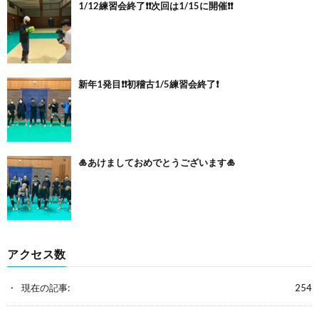
1/12練習会終了❗️❗️次回は1/15に開催❗️❗️
新年1発目❗️❗️初稽古1/5練習会終了❗️
🎍あけましておめでとうございます🎍
アクセス数
現在の記事:
254