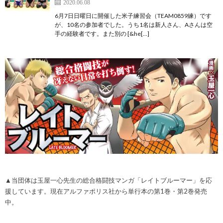
2020.06.08
6月7日日曜日に開催した米子練習会（TEAM0859練）です
が、10名の参加者でした。うち1名は新人さん、Aさんは空
手の経験者です。また別の [&he[…]
▲当団体は玉屋一心先生の総合格闘技マンガ「レイトブルーマー」を応
援しています。現在アルファポリス社から単行本の第1巻・第2巻発売
中。