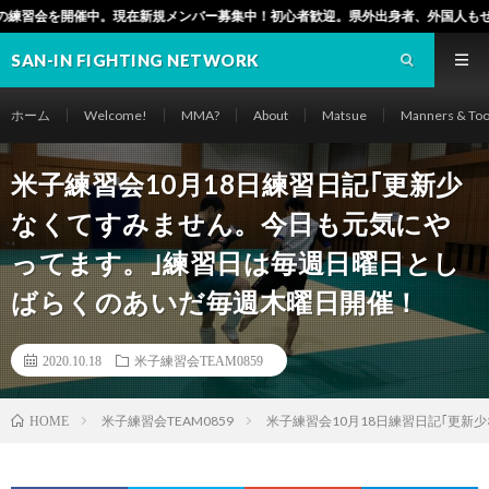
在新規メンバー募集中！初心者歓迎。県外出身者、外国人もぜひ！（松江市でも毎週
SAN-IN FIGHTING NETWORK
ホーム
Welcome!
MMA?
About
Matsue
Manners & Too
米子練習会10月18日練習日記｢更新少
なくてすみません。今日も元気にや
ってます。｣練習日は毎週日曜日とし
ばらくのあいだ毎週木曜日開催！
2020.10.18
米子練習会TEAM0859
米子練習会TEAM0859
米子練習会10月18日練習日記｢更
HOME