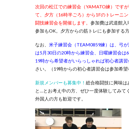
次回の松江での練習会（YAMATO練）です
て、夕方（16時半ごろ）から1Fのトレーニ
闘技練習会を開催します。
参加費は武道館入
参加もOK。夕方からの筋トレにも参加する
なお、
米子練習会（TEAM0859練）は、
は5月30日の20時から練習会、日曜練習会は
19時から希望者がいらっしゃれば初心者講習
さい。（19時からの初心者講習会は参加希
新規メンバーも募集中！
総合格闘技に興味は
と…とお考え中の方、ぜひ一度体験してみて
外国人の方も歓迎です。