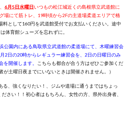
が、
6月5日水曜日
いつもの松江城近くの島根県立武道館に
ング場にて筋トレ、19時頃から2Fの主道場柔道エリアで格
場料として160円を武道館受付でお支払いください。途中
方は体育館シューズを忘れずに。
弓が浜公園内にある鳥取県立武道館の柔道場にて、木曜練習会
6月2日の20時からレギュラー練習会を、2日の日曜日のみ
会を開催します。
こちらも都合が合う方はぜひご参加くだ
望者が土曜日夜までにいないときは開催されません。）
ある、強くなりたい！、ジムや道場に通うまではちょっ
ください！！初心者はもちろん、女性の方、県外出身者、