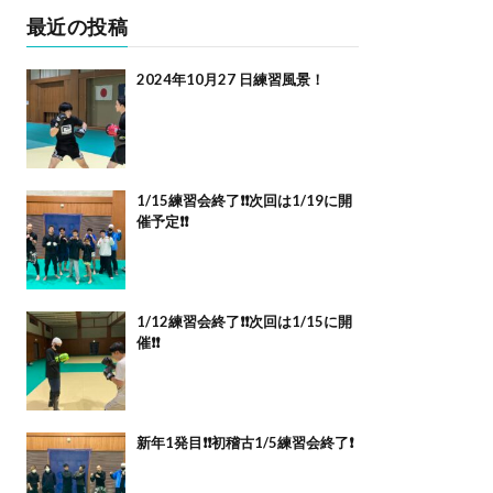
最近の投稿
2024年10月27 日練習風景！
1/15練習会終了❗️❗️次回は1/19に開
催予定❗️❗️
1/12練習会終了❗️❗️次回は1/15に開
催❗️❗️
新年1発目❗️❗️初稽古1/5練習会終了❗️