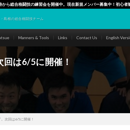
時から総合格闘技の練習会を開催中。現在新規メンバー募集中！初心者
催中）
取・島根の総合格闘技チーム
tsue
Manners & Tools
Links
Contact Us
English Vers
次回は6/5に開催！
了。次回は6/5に開催！