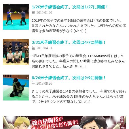
1/20米子練習会終了。次回は1/27に開催！
2019.01.20
2019年の米子での新年3発目の練習会は4名の参加でした。
参加されたみなさんおつかれさまでした。 19時からの初心者
講習は参加希望者が少なく [&he[…]
3/31米子練習会終了。次回は4/7に開催！
2019.04.01
3月31日年度最後の米子での練習会（TEAM0859練）は、9
名の参加でした。年度末の忙しい時期に参加されたみなさん
お疲れさまでした。新人さ [&he[…]
8/26米子練習会終了。次回は9/9に開催！
2018.08.26
きょうの米子練習会は4名の参加者でした。 今回で8月が終わ
ることから、米子練習会の1期生のかんちゃんとはらっぴ君
で、5分1ラウンドの打撃なし [&he[…]