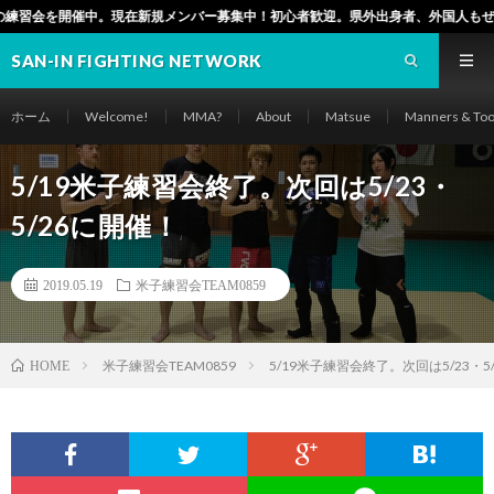
在新規メンバー募集中！初心者歓迎。県外出身者、外国人もぜひ！（松江市でも毎週
SAN-IN FIGHTING NETWORK
ホーム
Welcome!
MMA?
About
Matsue
Manners & Too
5/19米子練習会終了。次回は5/23・
5/26に開催！
2019.05.19
米子練習会TEAM0859
米子練習会TEAM0859
5/19米子練習会終了。次回は5/23・5
HOME