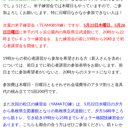
でしょうけど…。米子練習会では木曜日もやっていますので、ご参
加よろしくお願いします。特に日曜日なかなか参加できない人は！
次週の米子練習会（TEAM0859練）ですが、
5月23
日木曜日、5月26
日日曜日
に米子の弓ヶ浜公園内の鳥取県立武道館にて、20時から22
時までレギュラー練習会を、また練習会の前に19時から20時まで初
心者講習会を開催します。
19時からの初心者講習から参加を希望される方（新人さんを含め）
については、前日までに初心者講習の参加表明をお願いします。前
日までに参加希望者がいないと、20時からのスタートになります。
参加費は木曜日・日曜日ともそれぞれ会場費等のアタマ割りと道具
代の積み立てで1回200円です。
また
次回の松江の練習会（YAMATO練）は、5月22日水曜日の夕方
から島根県立図書館となりの島根県立武道館にて、夕方16時半ころ
から筋トレ、引き続き19時から21時までレギュラー格闘技練習会が
あります。
こちらも都合の合う方はぜひご参加ください。筋トレか