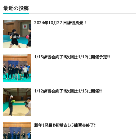
最近の投稿
2024年10月27 日練習風景！
1/15練習会終了❗️❗️次回は1/19に開催予定❗️❗️
1/12練習会終了❗️❗️次回は1/15に開催❗️❗️
新年1発目❗️❗️初稽古1/5練習会終了❗️