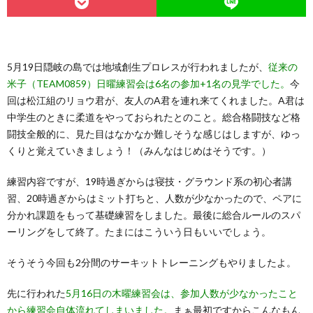
5月19日隠岐の島では地域創生プロレスが行われましたが、
従来の
米子（TEAM0859）日曜練習会は6名の参加+1名の見学でした。
今
回は松江組のリョウ君が、友人のA君を連れ来てくれました。A君は
中学生のときに柔道をやっておられたとのこと。総合格闘技など格
闘技全般的に、見た目はなかなか難しそうな感じはしますが、ゆっ
くりと覚えていきましょう！（みんなはじめはそうです。）
練習内容ですが、19時過ぎからは寝技・グラウンド系の初心者講
習、20時過ぎからはミット打ちと、人数が少なかったので、ペアに
分かれ課題をもって基礎練習をしました。最後に総合ルールのスパ
ーリングをして終了。たまにはこういう日もいいでしょう。
そうそう今回も2分間のサーキットトレーニングもやりましたよ。
先に行われた
5月16日の木曜練習会は、参加人数が少なかったこと
から練習会自体流れてしまいました。
まぁ最初ですからこんなもん